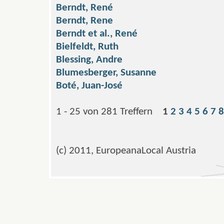
Berndt, René
Berndt, Rene
Berndt et al., René
Bielfeldt, Ruth
Blessing, Andre
Blumesberger, Susanne
Boté, Juan-José
1 - 25 von 281 Treffern
1
2
3
4
5
6
7
8
(c) 2011, EuropeanaLocal Austria