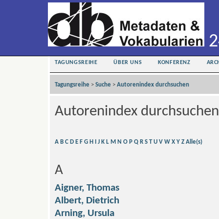
2
TAGUNGSREIHE
ÜBER UNS
KONFERENZ
ARC
Tagungsreihe
>
Suche
>
Autorenindex durchsuchen
Autorenindex durchsuchen
A
B
C
D
E
F
G
H
I
J
K
L
M
N
O
P
Q
R
S
T
U
V
W
X
Y
Z
Alle(s)
A
Aigner, Thomas
Albert, Dietrich
Arning, Ursula