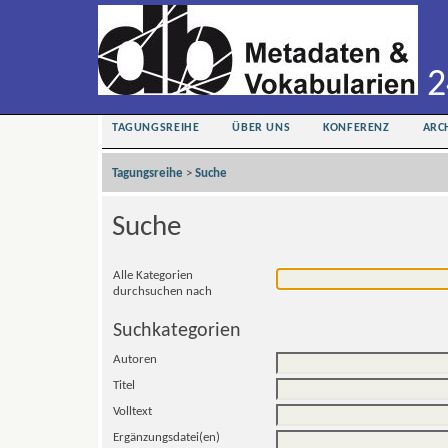
2
TAGUNGSREIHE
ÜBER UNS
KONFERENZ
ARC
Tagungsreihe
>
Suche
Suche
Alle Kategorien
durchsuchen nach
Suchkategorien
Autoren
Titel
Volltext
Ergänzungsdatei(en)