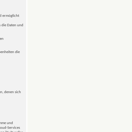
nd ermöglicht
s die Daten und
len
benheiten die
en, denen sich
amme und
loud-Services