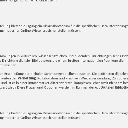
nten morgen schon Wirklichkeit sein?
ellung bietet die Tagung ein Diskussionsforum für die spezifischen Herausforderung
rung moderner Online-Wissensspeicher stellen müssen.
 Sammlungen in kulturellen, wissenschaftlichen und bildenden Einrichtungen sehr rasch
Errichtung digitaler Bibliotheken, die einem breiten internationalen Publikum die
ich machen.
en Erschließung der digitalen Sammlungen bleiben bestehen. Die geöffneten digitalen
hkeiten der
Vernetzung
, Kollaboration und kreativen Wiederverwendung. Zählt dieses
und ist es in einer immer stärker differenzierten, komplexen Lebenswelt nicht am be
ziert wird? Diese Fragen und Optionen werden im Rahmen der
6. „Digitalen Bibliot
ellung bietet die Tagung ein Diskussionsforum für die spezifischen Herausforderung
rung moderner Online-Wissensspeicher stellen müssen.