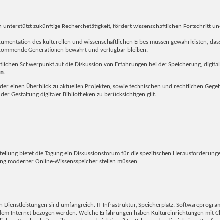
unterstützt zukünftige Recherchetätigkeit, fördert wissenschaftlichen Fortschritt u
kumentation des kulturellen und wissenschaftlichen Erbes müssen gewährleisten, das
 kommende Generationen bewahrt und verfügbar bleiben.
altlichen Schwerpunkt auf die Diskussion von Erfahrungen bei der Speicherung, digita
en
.
ieder einen Überblick zu aktuellen Projekten, sowie technischen und rechtlichen Gege
er Gestaltung digitaler Bibliotheken zu berücksichtigen gilt.
ellung bietet die Tagung ein Diskussionsforum für die spezifischen Herausforderung
rung moderner Online-Wissensspeicher stellen müssen.
 Dienstleistungen sind umfangreich. IT Infrastruktur, Speicherplatz, Softwareprogr
dem Internet bezogen werden. Welche Erfahrungen haben Kultureinrichtungen mit C