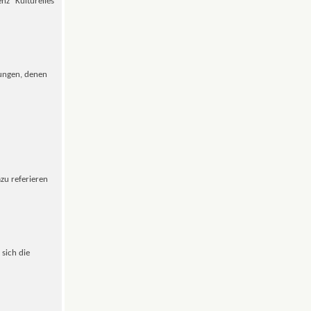
nz "Kulturelles
rungen, denen
azu referieren
 sich die