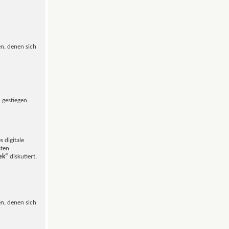
en, denen sich
 gestiegen.
 digitale
sten
hek“
diskutiert.
en, denen sich