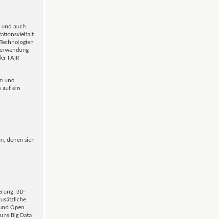
en und auch
tionsvielfalt
 Technologien
rverwendung
der FAIR
on und
 auf ein
en, denen sich
erung, 3D-
usätzliche
 und Open
uns Big Data