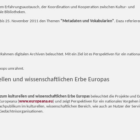
t dem Erfahrungsaustausch, der Koordination und Kooperation zwischen Kultur- und
le Bibliotheken.
4. bis 25. November 2011 den Themen
"Metadaten und Vokabularien"
. Dazu referier
ahmen digitalen Archiven beleuchtet. Mit ein Ziel ist es Perspektiven für ein nation
shops umrahmt.
llen und wissenschaftlichen Erbe Europas
zum kulturellen und wissenschaftlichen Erbe Europas
beleuchtet die Projekte und 
 Europeana (
www.europeana.eu
) und zeigt Perspektiven für ein nationales Vorgehen 
Fachpublikum im kulturellen, wissenschaftlichen Bereich, wie auch an Nutzer der Serv
 Gedächtnisorganisationen.