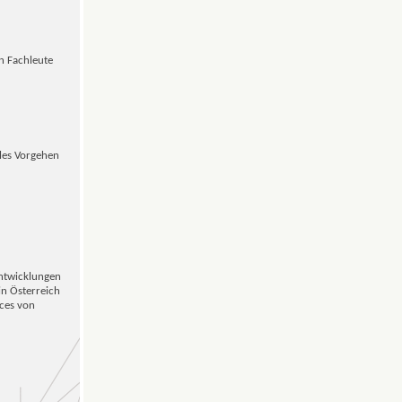
en Fachleute
ales Vorgehen
Entwicklungen
in Österreich
ices von