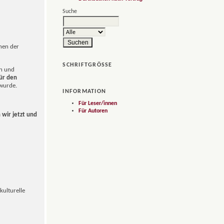
Suche
hen der
SCHRIFTGRÖSSE
en und
ür den
 wurde.
INFORMATION
Für Leser/innen
Für Autoren
wir jetzt und
kulturelle