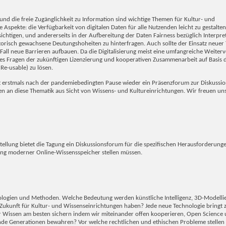
 und die freie Zugänglichkeit zu Information sind wichtige Themen für Kultur- und
 Aspekte: die Verfügbarkeit von digitalen Daten für alle Nutzenden leicht zu gestalt
htigen, und andererseits in der Aufbereitung der Daten Fairness bezüglich Interpreta
storisch gewachsene Deutungshoheiten zu hinterfragen. Auch sollte der Einsatz neuer
 Fall neue Barrieren aufbauen. Da die Digitalisierung meist eine umfangreiche Weite
rdies Fragen der zukünftigen Lizenzierung und kooperativen Zusammenarbeit auf Basis 
 Re-usable) zu lösen.
t erstmals nach der pandemiebedingten Pause wieder ein Präsenzforum zur Diskussi
 an diese Thematik aus Sicht von Wissens- und Kultureinrichtungen. Wir freuen uns
ellung bietet die Tagung ein Diskussionsforum für die spezifischen Herausforderung
rung moderner Online-Wissensspeicher stellen müssen.
hnologien und Methoden. Welche Bedeutung werden künstliche Intelligenz, 3D-Modelli
ukunft für Kultur- und Wissenseinrichtungen haben? Jede neue Technologie bringt z
er Wissen am besten sichern indem wir miteinander offen kooperieren, Open Science
nde Generationen bewahren? Vor welche rechtlichen und ethischen Probleme stellen 