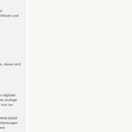
nd
s Wissen und
en, denen sich
n digitaler
gen analoge
s nun zur
Welt bleibt
stleistungen
ese