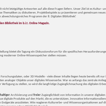
t nicht letztgültige Antworten auf alle diese Fragen liefern. Unser Ziel ist es Kultur- u
ese Thematiken zu diskutieren, Projektbeispiele zu präsentieren und gemeinsam neue
ein abwechslungsreiches Programm der 8. Digitalen Bibliothek!
len Bibliothek im b.i.t. Online Magazin.
ellung bietet die Tagung ein Diskussionsforum für die spezifischen Herausforderung
rung moderner Online-Wissensspeicher stellen müssen.
orschungsdaten, oder 3D Modelle - viele dieser Inhalte liegen heute bereits oft nur i
ten analoger Objekte unser digitales Wissenserbe. War es anfangs das zentrale Anlie
 Verfügung zu stellen, so wird die langfristige Zugänglichmachung des digitalen Erbe
haltiger
Archivierung und
freier
Zugänglichkeit von Information in unserer digitalen 
ue digitale Produkte auf den Markt, die es unterstützen, innovative Informationsdien
en Endgeräte anzubieten. Wie reagieren Kulturerbe- und Wissensorganisationen auf di