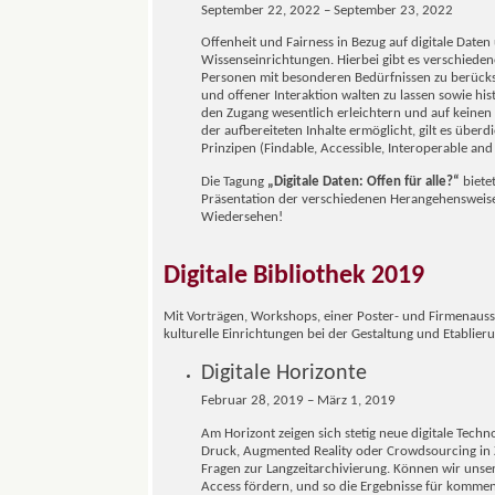
September 22, 2022 – September 23, 2022
Offenheit und Fairness in Bezug auf digitale Daten
Wissenseinrichtungen. Hierbei gibt es verschiedene
Personen mit besonderen Bedürfnissen zu berücksic
und offener Interaktion walten zu lassen sowie hi
den Zugang wesentlich erleichtern und auf keinen
der aufbereiteten Inhalte ermöglicht, gilt es übe
Prinzipen (Findable, Accessible, Interoperable and
Die Tagung
„Digitale Daten: Offen für alle?“
biete
Präsentation der verschiedenen Herangehensweisen
Wiedersehen!
Digitale Bibliothek 2019
Mit Vorträgen, Workshops, einer Poster- und Firmenausst
kulturelle Einrichtungen bei der Gestaltung und Etablie
Digitale Horizonte
Februar 28, 2019 – März 1, 2019
Am Horizont zeigen sich stetig neue digitale Tec
Druck, Augmented Reality oder Crowdsourcing in Z
Fragen zur Langzeitarchivierung. Können wir uns
Access fördern, und so die Ergebnisse für komme