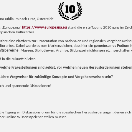
r zum Jubiläum nach Graz, Österreich!
ls „Europeana"
https://www.europeana.eu
stand die erste Tagung 2010 ganz im Zeic
ropäischen Kulturerbes.
 2 Jahre eine Plattform zur Präsentation von nationalen und regionalen Vorgehensweis
lturerbes. Dabei wurde es zum Markenzeichen, dass hier ein
gemeinsames Podium f
aftsbereiche
(Museen, Bibliotheken,
Archive, Bildungseinrichtungen etc.) geschaffen
 in die Zukunft blicken.
elche Fragestellungen sind gelöst, vor welchen neuen Herausforderungen stehen 
 Jahre Wegweiser für zukünftige Konzepte und Vorgehensweisen sein?
sch und spannende Diskussionen!
ie Tagung ein Diskussionsforum für die spezifischen Herausforderungen, denen sich 
ner Online-Wissensspeicher stellen müssen.