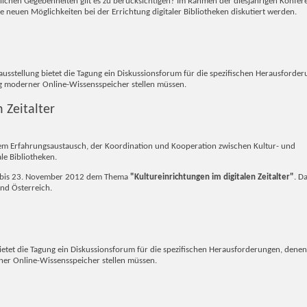
ichen Gegebenheiten gilt es zu berücksichtigen? Im Rahmen der diesjährigen Konfere
e neuen Möglichkeiten bei der Errichtung digitaler Bibliotheken diskutiert werden.
usstellung bietet die Tagung ein Diskussionsforum für die spezifischen Herausforde
ung moderner Online-Wissensspeicher stellen müssen.
 Zeitalter
t dem Erfahrungsaustausch, der Koordination und Kooperation zwischen Kultur- und
le Bibliotheken.
2. bis 23. November 2012 dem Thema
"Kultureinrichtungen im digitalen Zeitalter"
. D
nd Österreich.
etet die Tagung ein Diskussionsforum für die spezifischen Herausforderungen, denen
ner Online-Wissensspeicher stellen müssen.