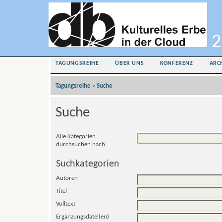
2
TAGUNGSREIHE
ÜBER UNS
KONFERENZ
ARC
Tagungsreihe
>
Suche
Suche
Alle Kategorien
durchsuchen nach
Suchkategorien
Autoren
Titel
Volltext
Ergänzungsdatei(en)