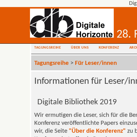
Dig
28. 
TAGUNGSREIHE
ÜBER UNS
KONFERENZ
ARC
Tagungsreihe
>
Für Leser/innen
Informationen für Leser/i
Digitale Bibliothek 2019
Wir ermutigen die Leser, sich für die B
Konferenz veröffentlichte Papers einzu
wir, die Seite
"Über die Konferenz"
zu 