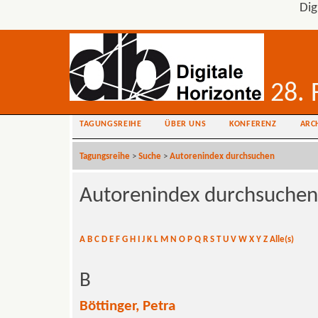
Dig
28. 
TAGUNGSREIHE
ÜBER UNS
KONFERENZ
ARC
Tagungsreihe
>
Suche
>
Autorenindex durchsuchen
Autorenindex durchsuchen
A
B
C
D
E
F
G
H
I
J
K
L
M
N
O
P
Q
R
S
T
U
V
W
X
Y
Z
Alle(s)
B
Böttinger, Petra