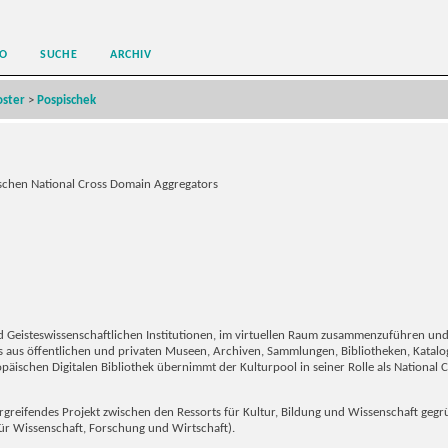
O
SUCHE
ARCHIV
oster
>
Pospischek
ischen National Cross Domain Aggregators
nd Geisteswissenschaftlichen Institutionen, im virtuellen Raum zusammenzuführen und
hs aus öffentlichen und privaten Museen, Archiven, Sammlungen, Bibliotheken, Kata
päischen Digitalen Bibliothek übernimmt der Kulturpool in seiner Rolle als National
rgreifendes Projekt zwischen den Ressorts für Kultur, Bildung und Wissenschaft ge
r Wissenschaft, Forschung und Wirtschaft).