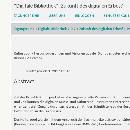
"Digitale Bibliothek", Zukunft des digitalen Erbes?
TAGUNGSREIHE
ÜBER UNS
EINLOGGEN
BENUTZERKONT
Tagungsreihe
>
Digitale Bibliothek 2017
>
Zukunft des digitalen Erbes?
>
P
Kulturpool – Herausforderungen und Visionen aus der Sicht des österreich
Bianca Pospischek
Zuletzt geändert: 2017-03-16
Abstract
Ziel des Projekts Kulturpool ist es, das angesammelte Wissen von Kultur- u
und Zeit können die digitalen Kunst- und Kulturerbe-Ressourcen Österreic
einen zentralen Zugang durchsucht werden. An der Schnittstelle zu der Euro
Institutionen an die Europeana.
Der Kulturpool wurde mit dem Anspruch der Nachhaltigkeit als sektionsübe
(Bundesministerium für Bildung) sowie dem BMWFW (Bundesministerium fü