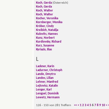
Koch, Gerda
(Österreich)
Koch, Gerda
Koch, Walter
Koch, Walter
Kocher, Veronika
Kornberger, Monika
Kröber, Cindy
Kreibich, Natalija
Kulovits, Hannes
Kunz, Norbert
Kurdiovsky, Richard
Kurz, Susanne
Kyriazis, Ilias
L
Lackner, Karin
Ladurner, Christoph
Lande, Dmytro
Landes, Lilian
Lehner, Manfred
Lejtovicz, Katalin
Lenger, Karl
Lengyel, Dominik
Lewetz, Hermann
126 - 150 von 281 Treffern
<<
<
1
2
3
4
5
6
7
8
9
10
>