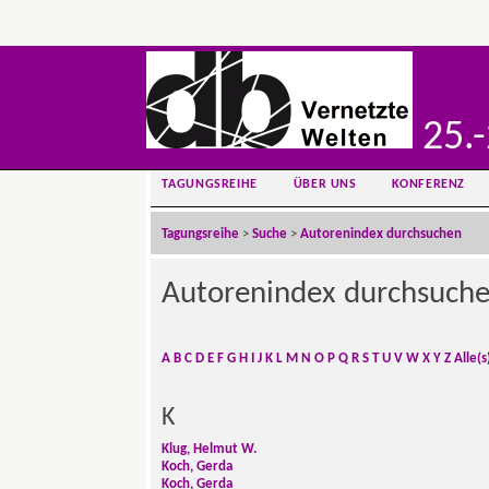
25.-
TAGUNGSREIHE
ÜBER UNS
KONFERENZ
Tagungsreihe
>
Suche
>
Autorenindex durchsuchen
Autorenindex durchsuch
A
B
C
D
E
F
G
H
I
J
K
L
M
N
O
P
Q
R
S
T
U
V
W
X
Y
Z
Alle(s
K
Klug, Helmut W.
Koch, Gerda
Koch, Gerda