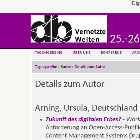
Dig
25.-26
TAGUNGSREIHE
ÜBER UNS
KONFERENZ
ARC
Tagungsreihe
>
Suche
>
Details zum Autor
Details zum Autor
Arning, Ursula, Deutschland
Zukunft des digitalen Erbes?
- Wor
Anforderung an Open-Access-Publik
Content Management Systems Dru