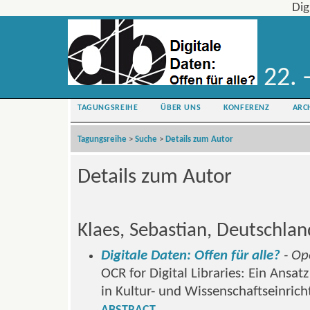
Dig
22. 
TAGUNGSREIHE
ÜBER UNS
KONFERENZ
ARC
Tagungsreihe
>
Suche
>
Details zum Autor
Details zum Autor
Klaes, Sebastian, Deutschlan
Digitale Daten: Offen für alle?
- Ope
OCR for Digital Libraries: Ein Ansa
in Kultur- und Wissenschaftseinric