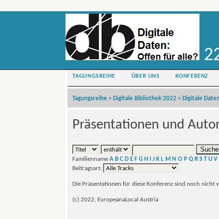
22
TAGUNGSREIHE
ÜBER UNS
KONFERENZ
Tagungsreihe
>
Digitale Bibliothek 2022
>
Digitale Daten
Präsentationen und Auto
Familienname
A
B
C
D
E
F
G
H
I
J
K
L
M
N
O
P
Q
R
S
T
U
V
Beitragsart:
Die Präsentationen für diese Konferenz sind noch nicht 
(c) 2022, EuropeanaLocal Austria