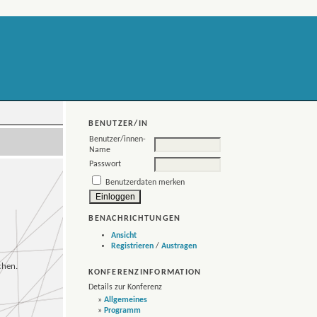
BENUTZER/IN
Benutzer/innen-
Name
Passwort
Benutzerdaten merken
BENACHRICHTUNGEN
Ansicht
Registrieren
/
Austragen
chen.
KONFERENZINFORMATION
Details zur Konferenz
»
Allgemeines
»
Programm