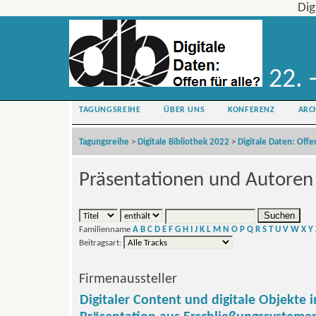
Dig
22. 
TAGUNGSREIHE
ÜBER UNS
KONFERENZ
ARC
Tagungsreihe
>
Digitale Bibliothek 2022
>
Digitale Daten: Offen
Präsentationen und Autoren
Familienname
A
B
C
D
E
F
G
H
I
J
K
L
M
N
O
P
Q
R
S
T
U
V
W
X
Y
Beitragsart:
Firmenaussteller
Digitaler Content und digitale Objekte i