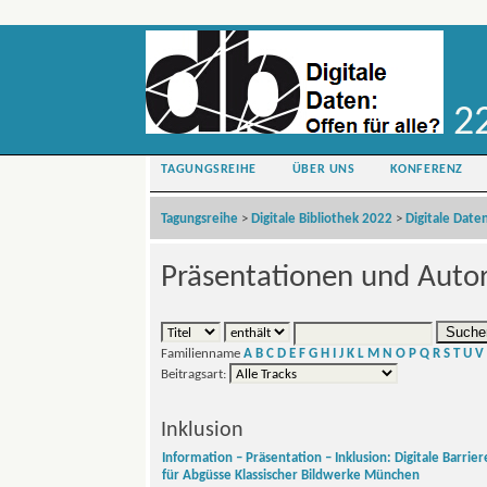
22
TAGUNGSREIHE
ÜBER UNS
KONFERENZ
Tagungsreihe
>
Digitale Bibliothek 2022
>
Digitale Daten
Präsentationen und Auto
Familienname
A
B
C
D
E
F
G
H
I
J
K
L
M
N
O
P
Q
R
S
T
U
V
Beitragsart:
Inklusion
Information – Präsentation – Inklusion: Digitale Barr
für Abgüsse Klassischer Bildwerke München