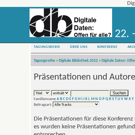
Dig
22. 
TAGUNGSREIHE
ÜBER UNS
KONFERENZ
ARC
Tagungsreihe
>
Digitale Bibliothek 2022
>
Digitale Daten: Offen
Präsentationen und Autor
Familienname
A
B
C
D
E
F
G
H
I
J
K
L
M
N
O
P
Q
R
S
T
U
V
W
X
Y
Beitragsart:
Die Präsentationen für diese Konferenz 
es wurden keine Präsentationen gefunde
entsprechen.