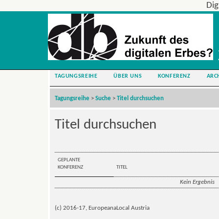
Dig
TAGUNGSREIHE
ÜBER UNS
KONFERENZ
ARC
Tagungsreihe
>
Suche
>
Titel durchsuchen
Titel durchsuchen
GEPLANTE
KONFERENZ
TITEL
Kein Ergebnis
(c) 2016-17, EuropeanaLocal Austria