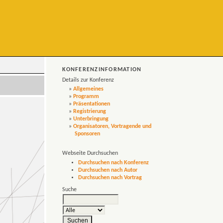
KONFERENZINFORMATION
Details zur Konferenz
»
Allgemeines
»
Programm
»
Präsentationen
»
Registrierung
»
Unterbringung
»
Organisatoren, Vortragende und
Sponsoren
Webseite Durchsuchen
Durchsuchen nach Konferenz
Durchsuchen nach Autor
Durchsuchen nach Vortrag
Suche