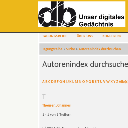
TAGUNGSREIHE
ÜBER UNS
KONFERENZ
Tagungsreihe
>
Suche
>
Autorenindex durchsuchen
Autorenindex durchsuch
A
B
C
D
E
F
G
H
I
J
K
L
M
N
O
P
Q
R
S
T
U
V
W
X
Y
Z
Alle(s
T
Theurer, Johannes
1 - 1 von 1 Treffern