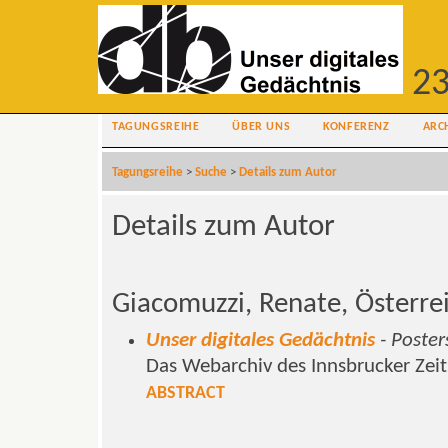
23
TAGUNGSREIHE
ÜBER UNS
KONFERENZ
ARC
Tagungsreihe
>
Suche
>
Details zum Autor
Details zum Autor
Giacomuzzi, Renate, Österre
Unser digitales Gedächtnis
- Poster
Das Webarchiv des Innsbrucker Zeit
ABSTRACT