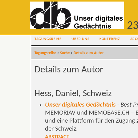
23
TAGUNGSREIHE
ÜBER UNS
KONFERENZ
ARC
Tagungsreihe
>
Suche
>
Details zum Autor
Details zum Autor
Hess, Daniel, Schweiz
Unser digitales Gedächtnis
- Best P
MEMORIAV und MEMOBASE.CH – Ein 
und eine Plattform für den Zugang 
der Schweiz.
ABSTRACT