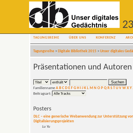
23
TAGUNGSREIHE
ÜBER UNS
KONFERENZ
ARC
Tagungsreihe
>
Digitale Bibliothek 2015
>
Unser digitales Gedä
Präsentationen und Autoren
Familienname
A
B
C
D
E
F
G
H
I
J
K
L
M
N
O
P
Q
R
S
T
U
V
W
X
Y
Beitragsart:
Posters
DLC – eine generische Webanwendung zur Unterstützung vo
Digitalisierungsprojekten
Lu Yu