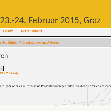
23.-24. Februar 2015, Graz
ARCHIV
MITTEILUNGEN
es Gedächtnis
>
Präsentationen und Autoren
ren
W
X
Y
Z
Alle(s)
verfügbar oder es wurden keine Präsentationen gefunden, die ihren Kriterien entspre