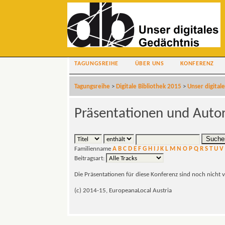
TAGUNGSREIHE
ÜBER UNS
KONFERENZ
Tagungsreihe
>
Digitale Bibliothek 2015
>
Unser digital
Präsentationen und Auto
Familienname
A
B
C
D
E
F
G
H
I
J
K
L
M
N
O
P
Q
R
S
T
U
V
Beitragsart:
Die Präsentationen für diese Konferenz sind noch nicht 
(c) 2014-15, EuropeanaLocal Austria