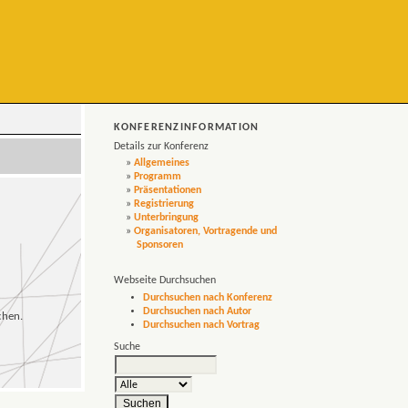
KONFERENZINFORMATION
Details zur Konferenz
»
Allgemeines
»
Programm
»
Präsentationen
»
Registrierung
»
Unterbringung
»
Organisatoren, Vortragende und
Sponsoren
Webseite Durchsuchen
Durchsuchen nach Konferenz
Durchsuchen nach Autor
chen.
Durchsuchen nach Vortrag
Suche