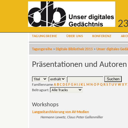
23
TAGUNGSREIHE
ÜBER UNS
KONFERENZ
ARC
Tagungsreihe
>
Digitale Bibliothek 2015
>
Unser digitales Gedä
Präsentationen und Autoren
Familienname
A
B
C
D
E
F
G
H
I
J
K
L
M
N
O
P
Q
R
S
T
U
V
W
X
Y
Beitragsart:
Workshops
Langzeitarchivierung von AV-Medien
Hermann Lewetz, Claus Peter Gallenmiller